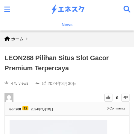
News
ホーム
LEON288 Pilihan Situs Slot Gacor
Premium Terpercaya
2024年3月30日
475 views
0
12
0
Comments
leon288
2024年3月30日