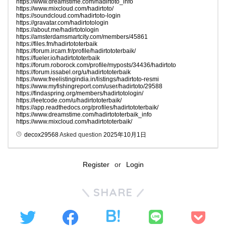
https://www.dreamstime.com/hadirtoto_info
https://www.mixcloud.com/hadirtoto/
https://soundcloud.com/hadirtoto-login
https://gravatar.com/hadirtotologin
https://about.me/hadirtotologin
https://amsterdamsmartcity.com/members/45861
https://files.fm/hadirtototerbaik
https://forum.ircam.fr/profile/hadirtototerbaik/
https://fueler.io/hadirtototerbaik
https://forum.roborock.com/profile/myposts/34436/hadirtoto
https://forum.issabel.org/u/hadirtototerbaik
https://www.freelistingindia.in/listings/hadirtoto-resmi
https://www.myfishingreport.com/user/hadirtoto/29588
https://findaspring.org/members/hadirtotologin/
https://leetcode.com/u/hadirtototerbaik/
https://app.readthedocs.org/profiles/hadirtototerbaik/
https://www.dreamstime.com/hadirtototerbaik_info
https://www.mixcloud.com/hadirtototerbaik/
decox29568
Asked question
2025年10月1日
Register
or
Login
SHARE