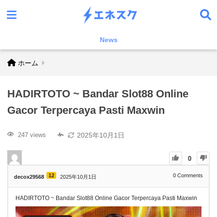
News
ホーム
HADIRTOTO ~ Bandar Slot88 Online
Gacor Terpercaya Pasti Maxwin
2025年10月1日
247 views
0
12
0
Comments
decox29568
2025年10月1日
HADIRTOTO ~ Bandar Slot88 Online Gacor Terpercaya Pasti Maxwin