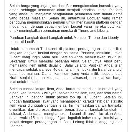
Selain harga yang terjangkau, LootBar mengutamakan transaksi yang
aman, sehingga keamanan akun menjadi prioritas utama. Platform
yang andal ini menjamin pengalaman pembelian item dalam game
yang bebas masalah. Selain itu, antarmuka LootBar yang ramah
pengguna memungkinkan pemain untuk menavigasi platform dengan
mudah dan dengan cepat membeli Lucent yang mereka butuhkan
untuk meningkatkan permainan mereka di Throne and Liberty.
Panduan Langkah demi Langkah untuk Membeli Throne dan Liberty
Lucent di LootBar
Untuk menambah TL Lucent di platform perdagangan Lootbar, ikuti
langkah-langkah berikut dengan saksama. Pertama, tentukan jumlah
Lucent yang ingin Anda beli. Setelah Anda memutuskan, klik “Beli
Sekarang” untuk memulai pesanan Anda. Selanjutnya, Anda perlu
memasang item untuk dijual di Balai Lelang. Pastikan Anda telah
mencapai setidaknya level 40 dan telah membuka fitur Balai Lelang di
dalam permainan. Cantumkan item yang Anda miliki, seperti baju
zirah, senjata, bahan kerajinan, atau aksesori, dan tetapkan harga
total untuk item ini.
Setelah mendaftarkan item, Anda harus memberikan informasi yang
diperlukan, termasuk wilayah, server, nama item, unit, dan total harga.
Langkah ini penting untuk proses top up TL Lucent. Setelah ini,
unggah tangkapan layar yang menampilkan karakteristik dan statistik
item yang diunggah dengan jelas. Ini memastikan bahwa transaksi
diverifikasi dan diproses dengan benar. Setelah langkah-langkah ini
selesai, Anda dapat mengharapkan Lucent ditransfer ke akun Anda
dalam waktu 15 menit hingga 2 jam. Ingatlah bahwa biaya komisi yang
terkait dengan perdagangan di Balai Lelang tidak ditanggung oleh
Lootbar