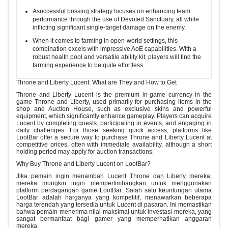
Asuccessful bossing strategy focuses on enhancing team
performance through the use of Devoted Sanctuary, all while
inflicting significant single-target damage on the enemy.
When it comes to farming in open-world settings, this
combination excels with impressive AoE capabilities. With a
robust health pool and versatile ability kit, players will find the
farming experience to be quite effortless.
Throne and Liberty Lucent: What are They and How to Get
Throne and Liberty Lucent is the premium in-game currency in the
game Throne and Liberty, used primarily for purchasing items in the
shop and Auction House, such as exclusive skins and powerful
equipment, which significantly enhance gameplay. Players can acquire
Lucent by completing quests, participating in events, and engaging in
daily challenges. For those seeking quick access, platforms like
LootBar offer a secure way to purchase Throne and Liberty Lucent at
competitive prices, often with immediate availability, although a short
holding period may apply for auction transactions.
Why Buy Throne and Liberty Lucent on LootBar?
Jika pemain ingin menambah Lucent Throne dan Liberty mereka,
mereka mungkin ingin mempertimbangkan untuk menggunakan
platform perdagangan game LootBar. Salah satu keuntungan utama
LootBar adalah harganya yang kompetitif, menawarkan beberapa
harga terendah yang tersedia untuk Lucent di pasaran. Ini memastikan
bahwa pemain menerima nilai maksimal untuk investasi mereka, yang
sangat bermanfaat bagi gamer yang memperhatikan anggaran
mereka.