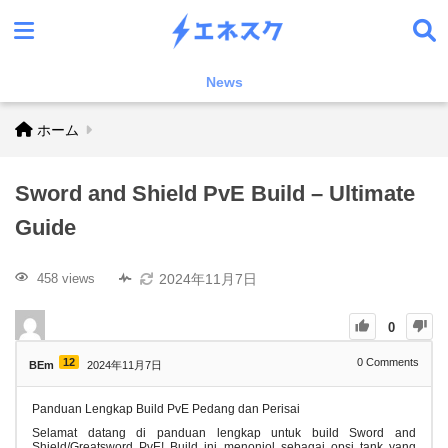
News
ホーム
Sword and Shield PvE Build – Ultimate
Guide
2024年11月7日
458 views
0
12
0
Comments
BEm
2024年11月7日
Panduan Lengkap Build PvE Pedang dan Perisai
Selamat datang di panduan lengkap untuk build Sword and
Shield/Greatsword PvE! Build ini menonjol sebagai opsi tank yang