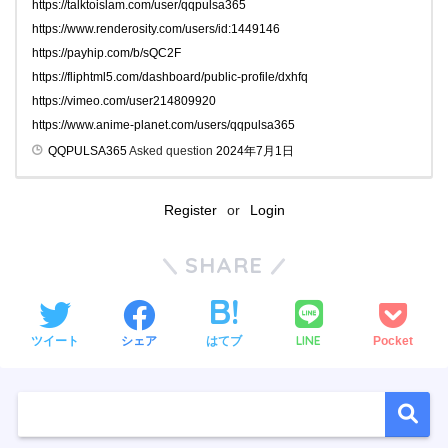
https://talktoislam.com/user/qqpulsa365
https://www.renderosity.com/users/id:1449146
https://payhip.com/b/sQC2F
https://fliphtml5.com/dashboard/public-profile/dxhfq
https://vimeo.com/user214809920
https://www.anime-planet.com/users/qqpulsa365
QQPULSA365
Asked question
2024年7月1日
Register
or
Login
SHARE
LINE
ツイート
シェア
はてブ
Pocket