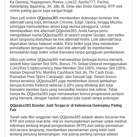
Ka Gaming, Nagagames, Reevo, Live22, Apollo777, Fachai,
Advantplay, Bgaming, Jili, Jdb, I8, Gmw dan Dodo Gaming. RTP slot
online paling gacor juga sangat tinggi.
Situs judi online
QQpulsa365
memberikan dukungan browser link
alternatif yang luas, termasuk Chrome, Edge, Opera, hingga Mozilla,
sehingga memudahkan akses bagi semua pengguna. Untuk
mendapatkan link alternatif QQpulsa365, Anda hanya perlu
mengetikkan nama QQpulsa365 di search engine Google, dan bettor
akan langsung diarahkan ke link alternatif resmi. Link alternatif bisa
digunakan tanpa batasan waktu. Para bettor juga bisa melakukan
pendaftaran dengan mudah dari link alternatif. Ini memberikan
kemudahan bagi bettor untuk transaksi tanpa gangguan pemblokiran.
Situs judi online QQpulsa365 menawarkan berbagai bonus menarik,
seperti New Gamer Slot 50%, Bonus 7% Setiap Deposit menggunakan
Coin2Pay Cryptocurrency, New Member Slot 100%, Harian Slot 100%,
Harian Deposit 5%, Monthly Cashback Slot Jili, Thr Cash Drop,
Ramadan Free Spins Campaign, dan banyak lagi. Selain bonus-
bonus tersebut, QQpulsa365 juga memberikan bonus tambahan
berupa Komisi Referral sebesar 0,30% yang dihitung dari total
transaksi member baru yang mendaftar melalui link referal. Tidak
hanya itu, QQpulsa365 juga menawarkan bonus progressive jackpot
yang menarik, dengan hadiah ratusan juta rupiah tanpa potongan.
QQpulsa365 Bandar Judi Tergacor di Indonesia Gameplay Paling
Fair
Salah satu fitur unggulan dari QQpulsa365 adalah akses bocoran live
RTP slot online real-time. Hal ini memungkinkan pemain untuk melihat
informasi tentang tingkat pengembalian (RTP) dari setiap permainan
slot secara langsung, memberikan pemahaman yang lebih baik
tentang peluang kemenangan. Hal paling penting lainnya adalah