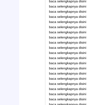
baca selengkapnya disini
baca selengkapnya disini
baca selengkapnya disini
baca selengkapnya disini
baca selengkapnya disini
baca selengkapnya disini
baca selengkapnya disini
baca selengkapnya disini
baca selengkapnya disini
baca selengkapnya disini
baca selengkapnya disini
baca selengkapnya disini
baca selengkapnya disini
baca selengkapnya disini
baca selengkapnya disini
baca selengkapnya disini
baca selengkapnya disini
baca selengkapnya disini
baca selengkapnya disini
baca selengkapnya disini
baca selengkapnya disini