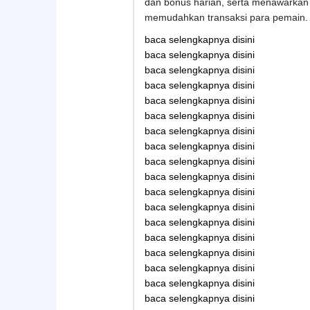
dan bonus harian, serta menawarka
memudahkan transaksi para pemain.
baca selengkapnya disini
baca selengkapnya disini
baca selengkapnya disini
baca selengkapnya disini
baca selengkapnya disini
baca selengkapnya disini
baca selengkapnya disini
baca selengkapnya disini
baca selengkapnya disini
baca selengkapnya disini
baca selengkapnya disini
baca selengkapnya disini
baca selengkapnya disini
baca selengkapnya disini
baca selengkapnya disini
baca selengkapnya disini
baca selengkapnya disini
baca selengkapnya disini