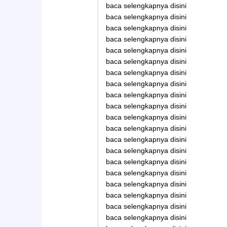
baca selengkapnya disini
baca selengkapnya disini
baca selengkapnya disini
baca selengkapnya disini
baca selengkapnya disini
baca selengkapnya disini
baca selengkapnya disini
baca selengkapnya disini
baca selengkapnya disini
baca selengkapnya disini
baca selengkapnya disini
baca selengkapnya disini
baca selengkapnya disini
baca selengkapnya disini
baca selengkapnya disini
baca selengkapnya disini
baca selengkapnya disini
baca selengkapnya disini
baca selengkapnya disini
baca selengkapnya disini