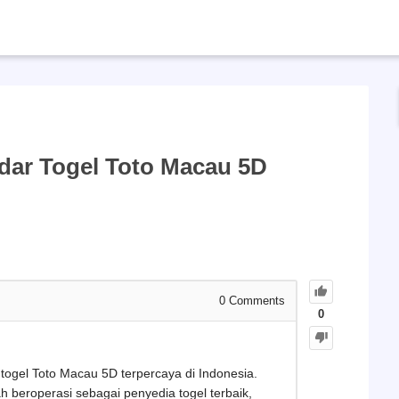
ar Togel Toto Macau 5D
0
Comments
0
gel Toto Macau 5D terpercaya di Indonesia.
beroperasi sebagai penyedia togel terbaik,