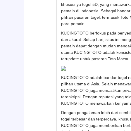
khususnya togel 5D, yang menawark
pemain di Indonesia. Sebagai band
pilihan pasaran togel, termasuk Tot
para pemain.
KUCINGTOTO berfokus pada penyedia
dan akurat. Setiap hari, situs ini me
pemain dapat dengan mudah mengakse
utama KUCINGTOTO adalah konsisten
terupdate untuk pasaran Toto Macau
KUCINGTOTO adalah bandar togel res
pilihan utama di Asia. Selain mena
KUCINGTOTO juga memastikan privas
terenkripsi. Dengan reputasi yang te
KUCINGTOTO menawarkan kenyamana
Dengan pengalaman lebih dari semb
togel terbesar dan terpercaya, khusu
KUCINGTOTO juga memberikan berbag