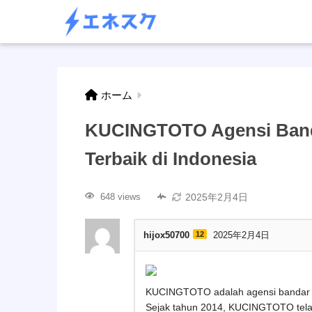
ホーム
KUCINGTOTO Agensi Band
Terbaik di Indonesia
2025年2月4日
648 views
hijox50700
12
2025年2月4日
KUCINGTOTO adalah agensi bandar to
Sejak tahun 2014, KUCINGTOTO telah 