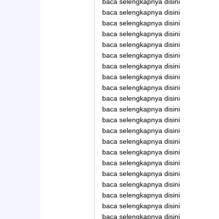
baca selengkapnya disini
baca selengkapnya disini
baca selengkapnya disini
baca selengkapnya disini
baca selengkapnya disini
baca selengkapnya disini
baca selengkapnya disini
baca selengkapnya disini
baca selengkapnya disini
baca selengkapnya disini
baca selengkapnya disini
baca selengkapnya disini
baca selengkapnya disini
baca selengkapnya disini
baca selengkapnya disini
baca selengkapnya disini
baca selengkapnya disini
baca selengkapnya disini
baca selengkapnya disini
baca selengkapnya disini
baca selengkapnya disini