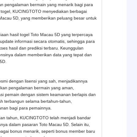
an pengalaman bermain yang menarik bagi para
ar togel, KUCINGTOTO menyediakan berbagai
o Macau 5D, yang memberikan peluang besar untuk
an hasil togel Toto Macau 5D yang terpercaya
ngupdate informasi secara otomatis, sehingga para
s hasil dan prediksi terbaru. Keunggulan
sinya dalam memberikan data yang tepat dan
 5D.
mi dengan lisensi yang sah, menjadikannya
warkan pengalaman bermain yang aman,
i pemain dengan sistem keamanan berlapis dan
lah terbangun selama bertahun-tahun,
n bagi para pemainnya.
ilan tahun, KUCINGTOTO telah menjadi bandar
snya dalam pasaran Toto Macau 5D. Selain itu,
ai bonus menarik, seperti bonus member baru