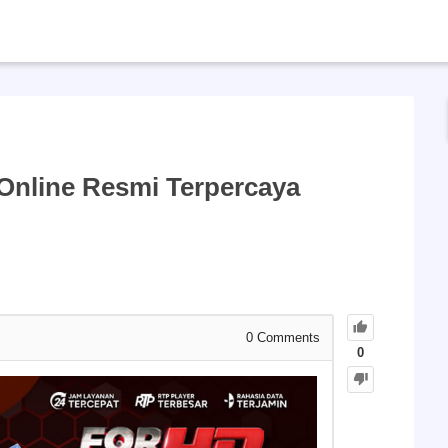
 Online Resmi Terpercaya
0
Comments
0