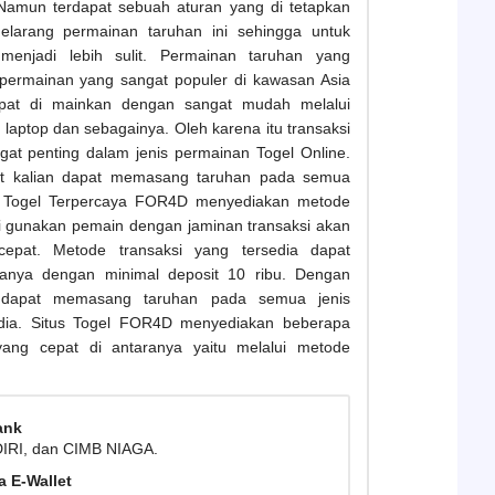
amun terdapat sebuah aturan yang di tetapkan
elarang permainan taruhan ini sehingga untuk
enjadi lebih sulit. Permainan taruhan yang
 permainan yang sangat populer di kawasan Asia
apat di mainkan dengan sangat mudah melalui
laptop dan sebagainya. Oleh karena itu transaksi
gat penting dalam jenis permainan Togel Online.
t kalian dapat memasang taruhan pada semua
us Togel Terpercaya FOR4D menyediakan metode
di gunakan pemain dengan jaminan transaksi akan
epat. Metode transaksi yang tersedia dapat
anya dengan minimal deposit 10 ribu. Dengan
n dapat memasang taruhan pada semua jenis
edia. Situs Togel FOR4D menyediakan beberapa
ang cepat di antaranya yaitu melalui metode
ank
DIRI, dan CIMB NIAGA.
a E-Wallet