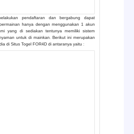
elakukan pendaftaran dan bergabung dapat
 permainan hanya dengan menggunakan 1 akun
mi yang di sediakan tentunya memiliki sistem
aman untuk di mainkan. Berikut ini merupakan
ia di Situs Togel FOR4D di antaranya yaitu :