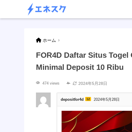
ホーム
FOR4D Daftar Situs Togel
Minimal Deposit 10 Ribu
2024年5月28日
474 views
depositfor4d
12
2024年5月28日