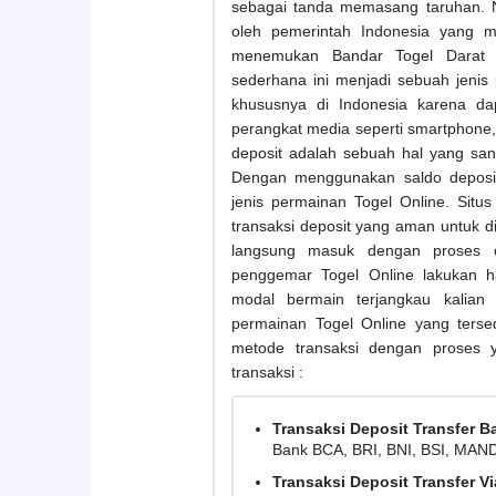
sebagai tanda memasang taruhan. N
oleh pemerintah Indonesia yang m
menemukan Bandar Togel Darat m
sederhana ini menjadi sebuah jenis
khususnya di Indonesia karena d
perangkat media seperti smartphone, 
deposit adalah sebuah hal yang san
Dengan menggunakan saldo deposi
jenis permainan Togel Online. Sit
transaksi deposit yang aman untuk 
langsung masuk dengan proses c
penggemar Togel Online lakukan h
modal bermain terjangkau kalia
permainan Togel Online yang ters
metode transaksi dengan proses y
transaksi :
Transaksi Deposit Transfer B
Bank BCA, BRI, BNI, BSI, MAN
Transaksi Deposit Transfer Vi