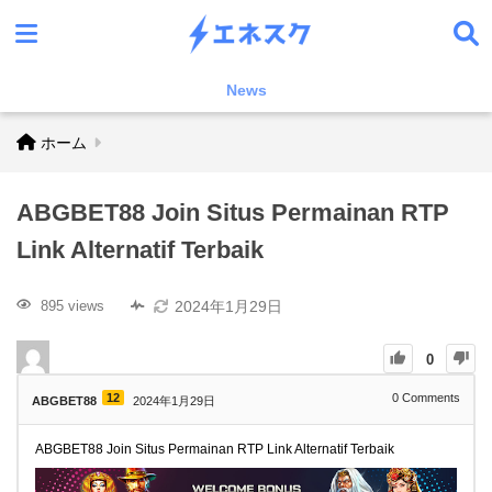
News
ホーム
ABGBET88 Join Situs Permainan RTP
Link Alternatif Terbaik
2024年1月29日
895 views
0
12
0
Comments
ABGBET88
2024年1月29日
ABGBET88 Join Situs Permainan RTP Link Alternatif Terbaik