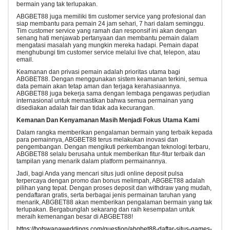
bermain yang tak terlupakan.
ABGBET88 juga memiliki tim customer service yang profesional dan
siap membantu para pemain 24 jam sehari, 7 hari dalam seminggu.
Tim customer service yang ramah dan responsif ini akan dengan
senang hati menjawab pertanyaan dan membantu pemain dalam
mengatasi masalah yang mungkin mereka hadapi. Pemain dapat
menghubungi tim customer service melalui live chat, telepon, atau
email.
Keamanan dan privasi pemain adalah prioritas utama bagi
ABGBET88. Dengan menggunakan sistem keamanan terkini, semua
data pemain akan tetap aman dan terjaga kerahasiaannya.
ABGBET88 juga bekerja sama dengan lembaga pengawas perjudian
internasional untuk memastikan bahwa semua permainan yang
disediakan adalah fair dan tidak ada kecurangan.
Kemanan Dan Kenyamanan Masih Menjadi Fokus Utama Kami
Dalam rangka memberikan pengalaman bermain yang terbaik kepada
para pemainnya, ABGBET88 terus melakukan inovasi dan
pengembangan. Dengan mengikuti perkembangan teknologi terbaru,
ABGBET88 selalu berusaha untuk memberikan fitur-fitur terbaik dan
tampilan yang menarik dalam platform permainannya.
Jadi, bagi Anda yang mencari situs judi online deposit pulsa
terpercaya dengan promo dan bonus melimpah, ABGBET88 adalah
pilihan yang tepat. Dengan proses deposit dan withdraw yang mudah,
pendaftaran gratis, serta berbagai jenis permainan taruhan yang
menarik, ABGBET88 akan memberikan pengalaman bermain yang tak
terlupakan. Bergabunglah sekarang dan raih kesempatan untuk
meraih kemenangan besar di ABGBET88!
https://botswanaweddings.com/question/abgbet88-daftar-situs-games-