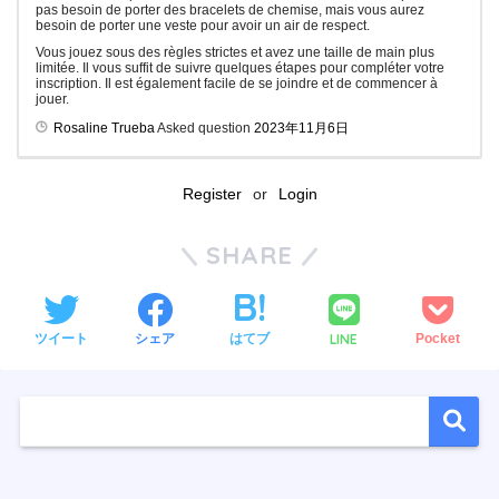
pas besoin de porter des bracelets de chemise, mais vous aurez
besoin de porter une veste pour avoir un air de respect.
Vous jouez sous des règles strictes et avez une taille de main plus
limitée. Il vous suffit de suivre quelques étapes pour compléter votre
inscription. Il est également facile de se joindre et de commencer à
jouer.
Rosaline Trueba
Asked question
2023年11月6日
Register
or
Login
SHARE
LINE
ツイート
シェア
はてブ
Pocket