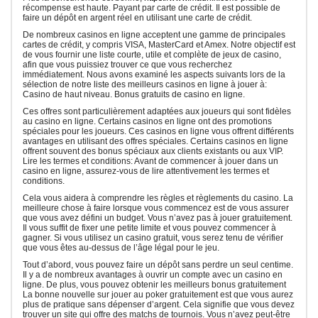
récompense est haute. Payant par carte de crédit. Il est possible de
faire un dépôt en argent réel en utilisant une carte de crédit.
De nombreux casinos en ligne acceptent une gamme de principales
cartes de crédit, y compris VISA, MasterCard et Amex. Notre objectif est
de vous fournir une liste courte, utile et complète de jeux de casino,
afin que vous puissiez trouver ce que vous recherchez
immédiatement. Nous avons examiné les aspects suivants lors de la
sélection de notre liste des meilleurs casinos en ligne à jouer à:
Casino de haut niveau. Bonus gratuits de casino en ligne.
Ces offres sont particulièrement adaptées aux joueurs qui sont fidèles
au casino en ligne. Certains casinos en ligne ont des promotions
spéciales pour les joueurs. Ces casinos en ligne vous offrent différents
avantages en utilisant des offres spéciales. Certains casinos en ligne
offrent souvent des bonus spéciaux aux clients existants ou aux VIP.
Lire les termes et conditions: Avant de commencer à jouer dans un
casino en ligne, assurez-vous de lire attentivement les termes et
conditions.
Cela vous aidera à comprendre les règles et règlements du casino. La
meilleure chose à faire lorsque vous commencez est de vous assurer
que vous avez défini un budget. Vous n’avez pas à jouer gratuitement.
Il vous suffit de fixer une petite limite et vous pouvez commencer à
gagner. Si vous utilisez un casino gratuit, vous serez tenu de vérifier
que vous êtes au-dessus de l’âge légal pour le jeu.
Tout d’abord, vous pouvez faire un dépôt sans perdre un seul centime.
Il y a de nombreux avantages à ouvrir un compte avec un casino en
ligne. De plus, vous pouvez obtenir les meilleurs bonus gratuitement
La bonne nouvelle sur jouer au poker gratuitement est que vous aurez
plus de pratique sans dépenser d’argent. Cela signifie que vous devez
trouver un site qui offre des matchs de tournois. Vous n’avez peut-être