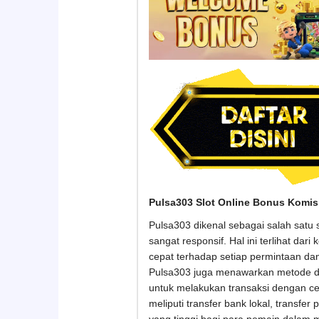
Pulsa303 Slot Online Bonus Komisi
Pulsa303 dikenal sebagai salah satu s
sangat responsif. Hal ini terlihat d
cepat terhadap setiap permintaan dan
Pulsa303 juga menawarkan metode 
untuk melakukan transaksi dengan ce
meliputi transfer bank lokal, transfer