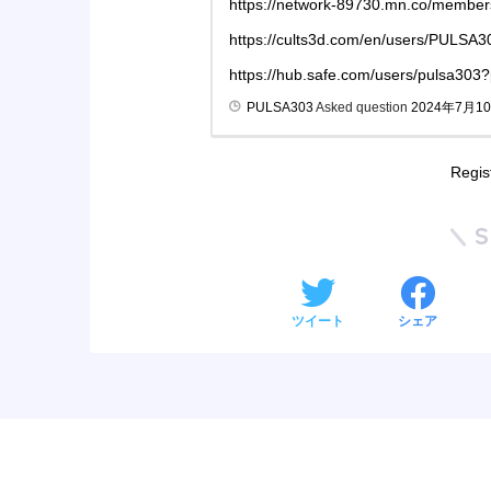
https://network-89730.mn.co/membe
https://cults3d.com/en/users/PULSA3
https://hub.safe.com/users/pulsa30
PULSA303
Asked question
2024年7月1
Regis
ツイート
シェア