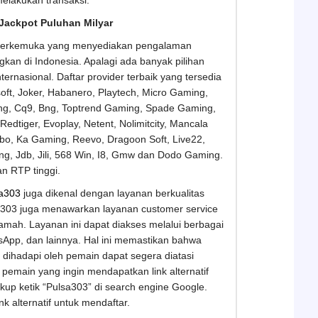
elakukan transaksi.
Jackpot Puluhan Milyar
m terkemuka yang menyediakan pengalaman
gkan di Indonesia. Apalagi ada banyak pilihan
ternasional. Daftar provider terbaik yang tersedia
oft, Joker, Habanero, Playtech, Micro Gaming,
ng, Cq9, Bng, Toptrend Gaming, Spade Gaming,
Redtiger, Evoplay, Netent, Nolimitcity, Mancala
o, Ka Gaming, Reevo, Dragoon Soft, Live22,
ng, Jdb, Jili, 568 Win, I8, Gmw dan Dodo Gaming.
an RTP tinggi.
a303
juga dikenal dengan layanan berkualitas
sa303 juga menawarkan layanan customer service
ramah. Layanan ini dapat diakses melalui berbagai
sApp, dan lainnya. Hal ini memastikan bahwa
 dihadapi oleh pemain dapat segera diatasi
 pemain yang ingin mendapatkan link alternatif
up ketik “Pulsa303” di search engine Google.
k alternatif untuk mendaftar.