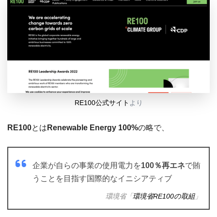
RE100公式サイト
より
RE100
とは
Renewable Energy 100%
の略で、
企業が自らの事業の使用電力を
100％再エネ
で賄
うことを目指す国際的なイニシアティブ
環境省「
環境省RE100の取組
」