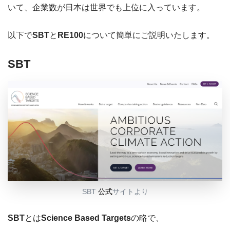
いて、企業数が日本は世界でも上位に入っています。
以下で
SBT
と
RE100
について簡単にご説明いたします。
SBT
SBT
公式
サイトより
SBT
とは
Science Based Targets
の略で、