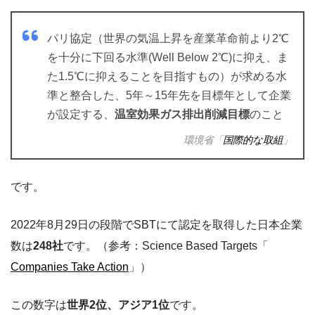
パリ協定（世界の気温上昇を産業革命前より2℃
を十分に下回る水準(Well Below 2℃)に抑え、ま
た1.5℃に抑えることを目指すもの）が求める水
準と整合した、5年～15年先を目標年として企業
が設定する、
温室効果ガス排出削減目標
のこと
環境省「
国際的な取組
」
です。
2022年8月29日の段階でSBTにて認定を取得した日本企業
数は
248社
です。（参考：Science Based Targets「
Companies Take Action
」）
この数字は
世界2位、アジア1位
です。